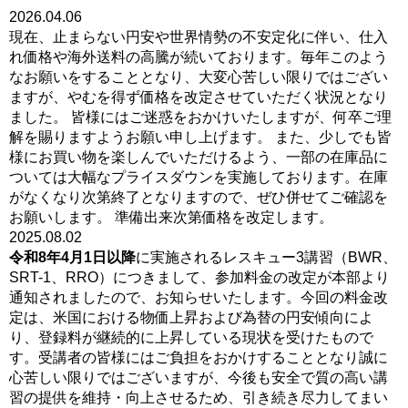
2026.04.06
現在、止まらない円安や世界情勢の不安定化に伴い、仕入
れ価格や海外送料の高騰が続いております。毎年このよう
なお願いをすることとなり、大変心苦しい限りではござい
ますが、やむを得ず価格を改定させていただく状況となり
ました。 皆様にはご迷惑をおかけいたしますが、何卒ご理
解を賜りますようお願い申し上げます。 また、少しでも皆
様にお買い物を楽しんでいただけるよう、一部の在庫品に
ついては大幅なプライスダウンを実施しております。在庫
がなくなり次第終了となりますので、ぜひ併せてご確認を
お願いします。 準備出来次第価格を改定します。
2025.08.02
令和8年4月1日以降
に実施されるレスキュー3講習（BWR、
SRT-1、RRO）につきまして、参加料金の改定が本部より
通知されましたので、お知らせいたします。今回の料金改
定は、米国における物価上昇および為替の円安傾向によ
り、登録料が継続的に上昇している現状を受けたもので
す。受講者の皆様にはご負担をおかけすることとなり誠に
心苦しい限りではございますが、今後も安全で質の高い講
習の提供を維持・向上させるため、引き続き尽力してまい