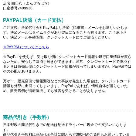
店名 四〇八（よんぜろはち）
口座番号2409938
PAYPAL決済（カード支払）
ご注文後、決済代行会社PayPalより決済（請求書）メールをお送りいたしま
す。決済メールはタイムラグがあり翌日になることも有ります。ご了承下さ
い。決済メールを確認後、クレジットカードにてご決済ください。
※PAYPALについてはこちら
※PayPalを使えば、受け取り側にクレジットカード情報や銀行口座情報が渡ら
ないため、安心して決済手続きができます。通常、クレジットカードで決済す
るときは販売店側にクレジットカード情報が渡ってしまいますが、PayPalでは
その心配がありません。
万が一、販売店側で情報漏洩などの事故が発生した場合は、クレジットカード
情報も外部に出回ってしまいます。PayPalであれば、情報自体が渡らないた
め、販売店側が情報漏洩しても被害を受けることがありません。
商品代引き（手数料）
日本郵政の商品代引きでの配送は配送ドライバーに現金での支払いになりま
す。
商品代引き手数料は商品代金合計に関わらず390円のご負担もお願いしていま