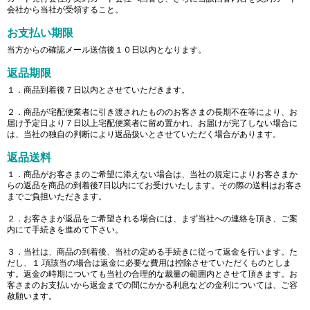
会社から当社が受領すること。
お支払い期限
当方からの確認メール送信後１０日以内となります。
返品期限
１．商品到着後７日以内とさせていただきます。
２．商品が宅配便業者に引き渡されたもののお客さまの長期不在等により、お
届け予定日より７日以上宅配便業者に留め置かれ、お届けが完了しない場合に
は、当社の独自の判断により返品扱いとさせていただく場合があります。
返品送料
１．商品がお客さまのご希望に添えない場合は、当社の規定によりお客さまか
らの返品を商品の到着後7日以内にてお受けいたします。その際の送料はお客さ
までご負担いただきます。
２．お客さまが返品をご希望される場合には、まず当社への連絡を頂き、ご案
内にて手続きを進めて下さい。
３．当社は、商品の到着後、当社の定める手続きに従って返金を行います。た
だし、１.項該当の場合は返金に必要な費用は控除させていただくものとしま
す。返金の時期についても当社の合理的な裁量の範囲内とさせて頂きます。お
客さまのお支払いから返金までの間にかかる利息などの金利については、ご容
赦願います。