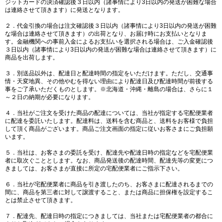
ジットカードの決済確認後３日以内（諸事情により3日以内の発送が困難な場合
は連絡させて頂きます）に発送となります。
２．代金引換の場合は注文確認後３日以内（諸事情により3日以内の発送が困難
な場合は連絡させて頂きます）の出荷となり、お届け時にお支払いとなりま
す。金融機関への事前入金によるお支払いを選択される場合は、ご入金確認後
３日以内（諸事情により3日以内の発送が困難な場合は連絡させて頂きます）に
商品を出荷します。
３．別送品以外は、配達日と配達時間の指定をいただけます。ただし、交通事
情・天変地異、その他やむを得ない理由により配達日及び配達時間が前後する
事をご了承いただくものとします。※北海道・沖縄・離島の場合は、さらに１
～２日の納期が必要になります。
４．当社がご注文を受けた商品の配達については、当社が指定する宅配便業者
に配達を委託いたします。配達料は、送料を含む商品と、送料をお客様で負担
して頂く商品がございます。商品ご注文画面の指定に従いお客さまにご負担願
います。
５．当社は、お客さまの委託を受け、配達先や配達日時の指定などを宅配便業
者に取次ぐこととします。なお、商品発送後の配達時間、配達先等の変更につ
きましては、お客さまが直接に所定の宅配便業者にご指示下さい。
６．当社が宅配便業者に商品を引き渡したのち、お客さまに配達されるまでの
間に、商品を第三者に対して譲渡すること、または商品に担保権を設定するこ
とは禁止させて頂きます。
７．配達先、配達日時の指定につきましては、当社または宅配便業者の都合に