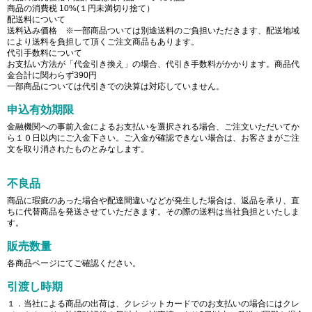
商品の消費税 10%(１円未満切り捨て）
配送料について
送料込み価格 ※一部商品ついては別途送料のご負担いただきます、配送地域
により送料を負担して頂くご注文商品もあります。
代引手数料について
お支払い方法が「代金引き換え」の場合、代引き手数料がかかります。商品代
金合計に関わらず390円
一部商品については代引きでの決算は対応していません。
申込有効期限
金融機関への事前入金によるお支払いを選択される場合、ご注文いただいてか
ら１０日以内にご入金下さい。ご入金が確認できない場合は、お客さまがご注
文を取り消されたものとみなします。
不良品
商品に瑕疵のあった場合や配達間違いなどが発生した場合は、返品を承り、直
ちに代替商品を発送させていただきます。その際の送料は当社負担といたしま
す。
販売数量
各商品ページにてご確認ください。
引渡し時期
１．当社による商品の出荷は、クレジットカードでのお支払いの場合にはクレ