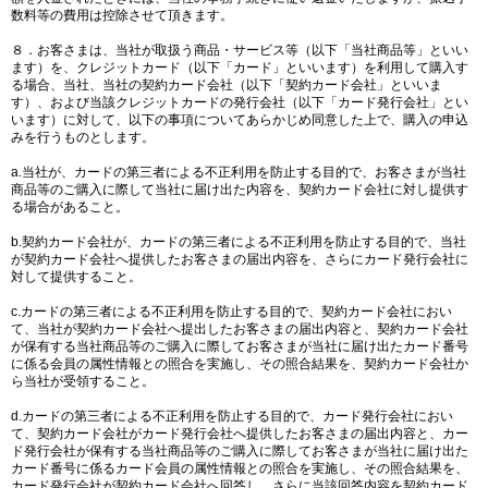
数料等の費用は控除させて頂きます。
８．お客さまは、当社が取扱う商品・サービス等（以下「当社商品等」といい
ます）を、クレジットカード（以下「カード」といいます）を利用して購入す
る場合、当社、当社の契約カード会社（以下「契約カード会社」といいま
す）、および当該クレジットカードの発行会社（以下「カード発行会社」とい
います）に対して、以下の事項についてあらかじめ同意した上で、購入の申込
みを行うものとします。
a.当社が、カードの第三者による不正利用を防止する目的で、お客さまが当社
商品等のご購入に際して当社に届け出た内容を、契約カード会社に対し提供す
る場合があること。
b.契約カード会社が、カードの第三者による不正利用を防止する目的で、当社
が契約カード会社へ提供したお客さまの届出内容を、さらにカード発行会社に
対して提供すること。
c.カードの第三者による不正利用を防止する目的で、契約カード会社におい
て、当社が契約カード会社へ提出したお客さまの届出内容と、契約カード会社
が保有する当社商品等のご購入に際してお客さまが当社に届け出たカード番号
に係る会員の属性情報との照合を実施し、その照合結果を、契約カード会社か
ら当社が受領すること。
d.カードの第三者による不正利用を防止する目的で、カード発行会社におい
て、契約カード会社がカード発行会社へ提供したお客さまの届出内容と、カー
ド発行会社が保有する当社商品等のご購入に際してお客さまが当社に届け出た
カード番号に係るカード会員の属性情報との照合を実施し、その照合結果を、
カード発行会社が契約カード会社へ回答し、さらに当該回答内容を契約カード