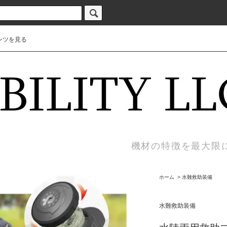
ンツを見る
機材の特徴を最大限
ホーム
>
水難救助装備
水難救助装備