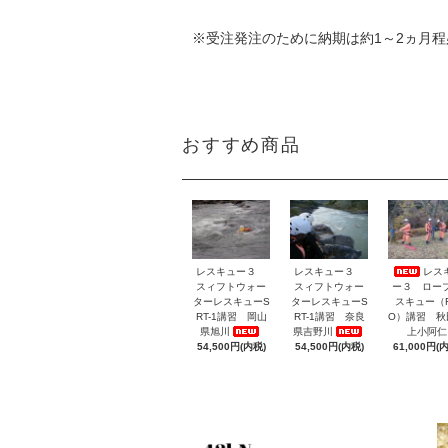
※受注発注のために納期は約1～2ヵ月
おすすめ商品
レスキュー３
レスキュー３
レス
スィフトウォー
スィフトウォー
ー３ ロー
ターレスキューS
ターレスキューS
スキュー（
RT-1講習 岡山
RT-1講習 奈良
O）講習 秋
県旭川
県吉野川
上小阿仁
54,500円(内税)
54,500円(内税)
61,000円(