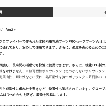
明
 Ver2＞
ロファイバーで作られた水陸両用救助ブーツPROセーフブーツVer2
に優れており、安心して使用できます。さらに、強度を高めるための二
す。
保護し、長時間の活動でも快適に使用できます。さらに、強化TPU製の
担をかけません。
※熱可塑性ポリウレタン（ねつかそせいポリウレタン、Thermop
耐屈曲性、耐油性などに優れ、熱可塑性を持つポリウレタン系樹脂の一
性と成型性に優れた中敷きなど、快適性も追求されています。グローブ
ステムはひっかかりを防ぎ、着脱を容易にします。