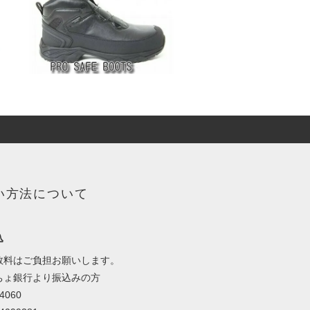
い方法について
込
数料はご負担お願いします。
ちょ銀行より振込みの方
4060