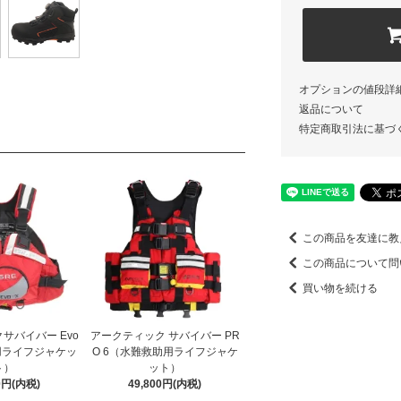
オプションの値段詳
返品について
特定商取引法に基づ
この商品を友達に教
この商品について問
買い物を続ける
サバイバー Evo
アークティック サバイバー PR
用ライフジャケッ
O 6（水難救助用ライフジャケ
ト）
ット）
00円(内税)
49,800円(内税)