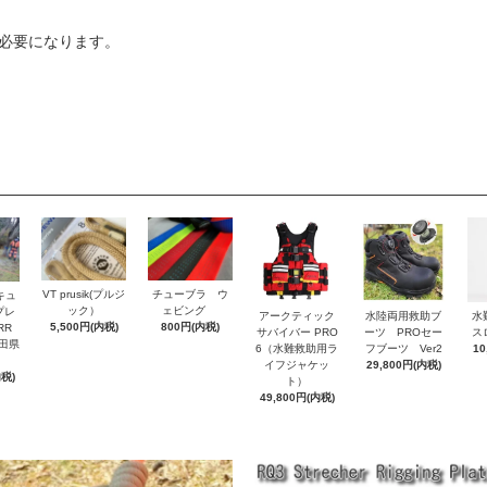
程必要になります。
VT prusik(プルジ
チューブラ ウ
キュ
ック）
ェビング
プレ
アークティック
水陸両用救助ブ
水
5,500円(内税)
800円(内税)
RR
サバイバー PRO
ーツ PROセー
ス
田県
6（水難救助用ラ
フブーツ Ver2
10
イフジャケッ
29,800円(内税)
内税)
ト）
49,800円(内税)