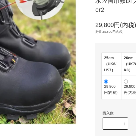
水陸両用救助ブ
er2
29,800円(内税
定価 34,500円(内税)
25cm
26cm
（UK6/
（UK7
US7）
K8）
29,800
29,800
円(内税)
円(内税
購入数