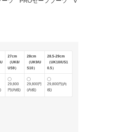
ーツ PROセーフブーツ V
)
27cm
28cm
28.5-29cm
/U
（UK8/
（UK9/U
（UK10/US1
US9）
S10）
0.5）
29,800
29,800円
29,800円(内
)
円(内税)
(内税)
税)