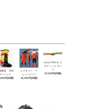
11mm PRO-G ス
タティック ロー
プ
難救助 SRE
レスキュー ウ
53,000円(内税)
ローバック
ェットスーツ
,800円(内税)
36,500円(内税)