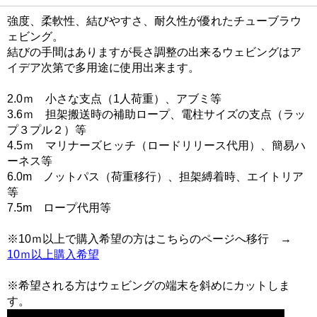
強度、柔軟性、結びやすさ、耐久性が優れたチューブラウ
ェビング。
結びの手間はありますが長さ調整の出来るウェビングはア
イデア次第で多用途に使用出来ます。
2.0ｍ 小さな支点（1人荷重）、アブミ等
3.6ｍ 担架搬送時の補助ロープ、電柱サイズの支点（ラッ
プ３プル２）等
4.5ｍ マリナーズヒッチ（ロードリリース代用）、簡易ハ
ーネス等
6.0m ノットパス（荷重移行）、担架縛着時、エイトリア
等
7.5m ロープ代用等
※10ｍ以上で購入希望の方はこちらのページへ移行 →
10ｍ以上購入希望
※希望される方はウェビングの端末を斜めにカットしま
す。