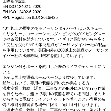
国際基準認証
EN ISO 12402-5:2020
EN ISO 12402-6:2020
PPE Regulation (EU) 2016/425
40年以上の歴史のあるノーザンダイバー社はレスキュー、
ミリタリー、コーマーシャルダイビングのダイビングスー
ツや資器材を製造しています。イギリス国防省からも多く
の受注を受け95％の消防組織がノーザンダイバー社の製品
を使用しています。英国内外の200以上の組織がノーザンダ
イバー社の水難救助用機材を使用しています。
エンジン付きボートを使用した際のライフジャケットにつ
いて
下記は国土交通省ホームページより抜粋しています。
船外において、専用の装備を用いた作業をする方
潜水漁業、救助、調査、工事などの船外において行う作業
を行うために、船上で専用の装備を着ている間は、その上
からさらに重ねてライフジャケットを着ることが専用の装
備の機能を阻害する場合に限り、適用除外になります。
※潜水漁業、救助、調査、工事などについては一例が上げ