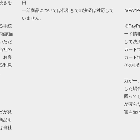
続きを
円
一部商品については代引きでの決済は対応して
※PAY
いません。
る手続
※Pay
.項該当
ード情
いただ
して決
当社の
カード
。お客
カード情
る利息
その心
。
万が一
した場
回ってし
が渡ら
どが発
害を受
商品を
は当社