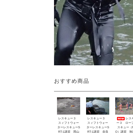
おすすめ商品
レスキュー３
レスキュー３
レス
スィフトウォー
スィフトウォー
ー３ ロー
ターレスキューS
ターレスキューS
スキュー（
RT-1講習 岡山
RT-1講習 奈良
O）講習 秋