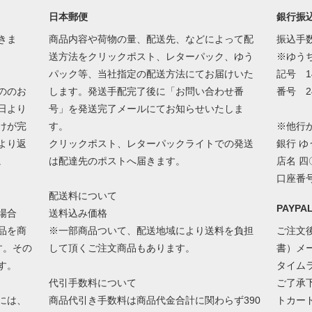
日本郵便
銀行振
きま
商品内容や荷物の量、配送先、などによって配
振込手
送方法をクリックポスト、レターパック、ゆう
※ゆう
パック等、当社指定の配送方法にてお届けいた
記号 1
ののお
します。発送手配完了後に「お問い合わせ番
番号 24
日より
号」を発送完了メールにてお知らせいたしま
けが完
す。
※他行
より返
クリックポスト、レターパックライトでの発送
銀行 
。
は配達先のポストへ届きます。
店名 
口座番号
配送料について
PAYP
場合
送料込み価格
品を商
※一部商品ついて、配送地域により送料を負担
ご注文後
す。その
して頂くご注文商品もあります。
書）メ
す。
タイム
代引手数料について
ご了承
には、
商品代引き手数料は商品代金合計に関わらず390
トカー