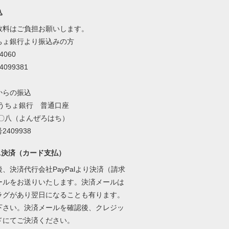
込
数料はご負担お願いします。
ちょ銀行より振込みの方
4060
099381
からの振込
ゆうちょ銀行 普通口座
四〇八（よんぜろはち）
2409938
AL決済（カード支払）
、決済代行会社PayPalより決済（請求
ールをお送りいたします。決済メールは
ラグがあり翌日になることも有ります。
下さい。決済メールを確認後、クレジッ
ドにてご決済ください。