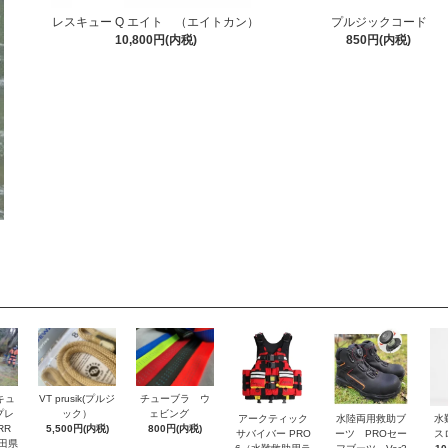
レスキュー Q エイト （エイトカン）
プルジックコード
10,800円(内税)
850円(内税)
VT prusik(プルジ
チューブラ ウ
キュ
ック）
ェビング
プレ
アークティック
水陸両用救助ブ
水
5,500円(内税)
800円(内税)
RR
サバイバー PRO
ーツ PROセー
ス
田県