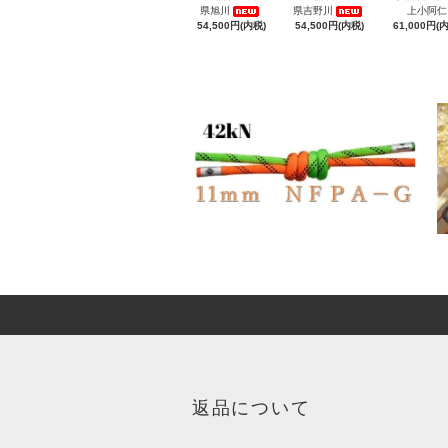
県旭川
県吉野川
上小阿仁
54,500円(内税)
54,500円(内税)
61,000円(
返品について