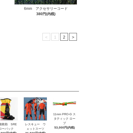
6mm アクセサリーコード
380円(内税)
<
1
2
>
11mm PRO-G ス
タティック ロー
プ
難救助 SRE
レスキュー ウ
53,000円(内税)
ローバック
ェットスーツ