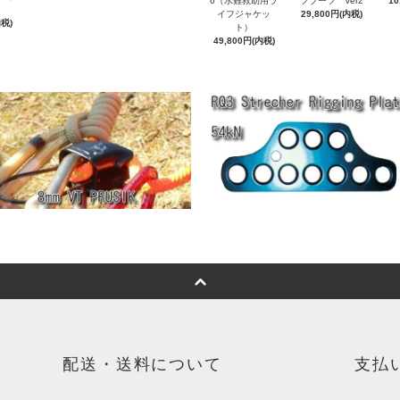
6（水難救助用ラ
フブーツ Ver2
10
イフジャケッ
29,800円(内税)
内税)
ト）
49,800円(内税)
配送・送料について
支払