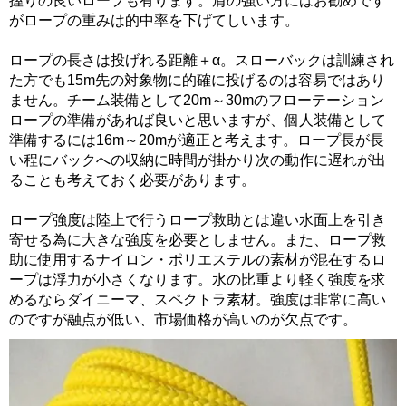
握りの良いロープも有ります。肩の強い方にはお勧めです
がロープの重みは的中率を下げてしいます。
ロープの長さは投げれる距離＋α。スローバックは訓練され
た方でも15m先の対象物に的確に投げるのは容易ではあり
ません。チーム装備として20m～30mのフローテーション
ロープの準備があれば良いと思いますが、個人装備として
準備するには16m～20mが適正と考えます。ロープ長が長
い程にバックへの収納に時間が掛かり次の動作に遅れが出
ることも考えておく必要があります。
ロープ強度は陸上で行うロープ救助とは違い水面上を引き
寄せる為に大きな強度を必要としません。また、ロープ救
助に使用するナイロン・ポリエステルの素材が混在するロ
ープは浮力が小さくなります。水の比重より軽く強度を求
めるならダイニーマ、スペクトラ素材。強度は非常に高い
のですが融点が低い、市場価格が高いのが欠点です。