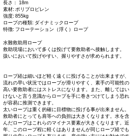
長さ： 18m
素材: ポリプロピレン
強度: 855kg
ロープの種類: ダイナミックロープ
特徴: フローテーション（浮く）ロープ
水難救助用ロープ
救助現場において多くは投げて要救助者へ接触します。
扱いにおいて投げやすい、握りやすさが求められます。
ロープ経は細いほど軽く遠くに投げることが出来ますが、
流れの早い状況ではロープが滑りやすく、素手の可能性の
高い要救助者にはストレスになります。また、離してはい
けないと言う意識からロープを手に巻きつけてしまう恐れ
が容易に推測できます。
太いロープは重く的確に目標物に投げる事が出来ません。
救助者にとっても肩等への負担は大きくなります。水を含
んだロープはこれらのマイナス要素が大きくなります。近
年、このロープ程に軽くはありませんが同じロープ経でも