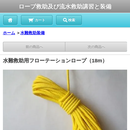
ロープ救助及び流水救助講習と装備
カート
検索
ホーム
＞
水難救助装備
前の商品へ
次の商品へ
水難救助用フローテーションロープ（18m）