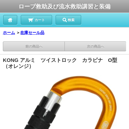
ロープ救助及び流水救助講習と装備
カート
検索
ホーム
＞
在庫セール品
前の商品へ
次の商品へ
KONG アルミ ツイストロック カラビナ O型
（オレンジ）