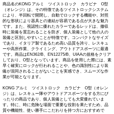
商品名のKONG アルミ ツイストロック カラビナ O型
（オレンジ）は、その特徴であるツイストロックシステム
により、半回転で開閉し、自動でロックする機能や、対照
的な形状により器具との連結が容易である点が大きな魅力
です。また、視認性に優れたカラーであるレッドは、撤収
時に装備を置忘れることを防ぎ、個人装備として他の人の
装備と区別しやすいことが特徴です。コンパクトなサイズ
であり、イタリア製であるため高い品質を誇り、レスキュ
ーや高所作業、クライミング、アウトドアスポーツに最適
です。商品はEN362/B、EN12275/B、UIAAの規格をクリア
しており、O型となっています。商品を使用した際には、素
早く確実にロックが行われることや、色の識別性により装
備が混同されることがないことを実感でき、スムーズな作
業が可能となります。
KONG アルミ ツイストロック カラビナ O型（オレン
ジ）は、レスキュー隊やアウトドアスポーツをする方にぴ
ったりの商品であり、個人装備としても大変優れていま
す。特に、時に危険な場面で重要な役割を果たすため、品
質や機能性、使い勝手にこだわりを持つ方におすすめで