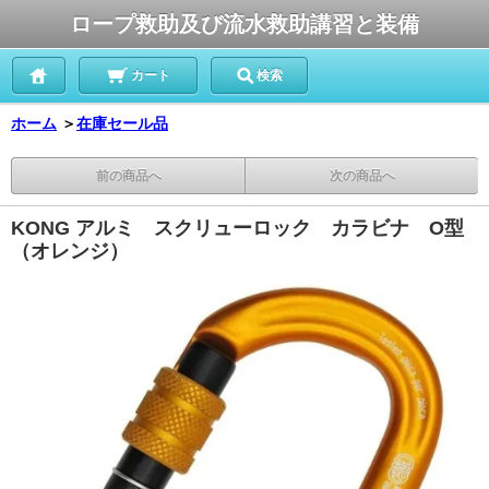
ロープ救助及び流水救助講習と装備
カート
検索
ホーム
＞
在庫セール品
前の商品へ
次の商品へ
KONG アルミ スクリューロック カラビナ O型
（オレンジ）